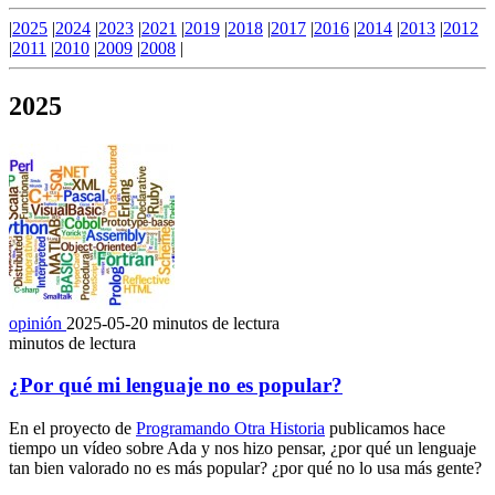
|
2025
|
2024
|
2023
|
2021
|
2019
|
2018
|
2017
|
2016
|
2014
|
2013
|
2012
|
2011
|
2010
|
2009
|
2008
|
2025
opinión
2025-05-20
minutos de lectura
minutos de lectura
¿Por qué mi lenguaje no es popular?
En el proyecto de
Programando Otra Historia
publicamos hace
tiempo un vídeo sobre Ada y nos hizo pensar, ¿por qué un lenguaje
tan bien valorado no es más popular? ¿por qué no lo usa más gente?