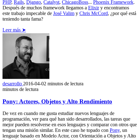
PHP
,
Rails
,
Django
,
Catalyst
,
ChicagoBoss
...
Phoenix Framework
.
Después de muchos framework llegamos a
Elixir
y encontramos
este trabajo impecable de
José Valim
y
Chris McCord
, ¿por qué está
teniendo tanta fama?
Leer más ➤
desarrollo
2016-04-02
minutos de lectura
minutos de lectura
Pony: Actores, Objetos y Alto Rendimiento
De vez en cuando me gusta estudiar nuevos lenguajes de
programación, ver para qué han sido desarrollados, las tareas que
mejor pueden resolverse en esos lenguajes y comparar con otros que
tengan una misión similar. En este caso he topado con
Pony
, un
lenguaje basado en Modelo Actor, con Orientación a Objetos y Alto