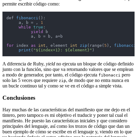
permite escribir código como:
def 
fibonacci
():

     a, b
 = , 
1
while
true
:

yield
 b

          a, b = b, a+b

for
 index 
as
int
, 
element 
int
zip
(
range(
5
), 
fibonacci
print
(
"${index+1}: ${element}"
)
A diferencia de Ruby,
yield
no ejecuta un bloque de código definido
junto con la función, sino que va retornando valores que se emplean
a modo de generador, por tanto, el código ejecuta
pero
fibonacci
solo las 5 veces que requiere
, de modo que no entra nunca en
zip
un bucle continuo tal y como se ve en el código a simple vista.
Conclusiones
Hay muchas de las características del manifiesto que me dejo en el
tintero, pero tampoco es mi objetivo el traducir y poner tal cual el
manifiesto. He puesto las características iniciales y que considero
principales del lenguaje, así como los trozos de código que dan un
buen ejemplo de cómo se escribe en el lenguaje y, viendo en lo que