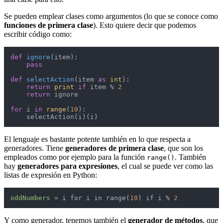
Se pueden emplear clases como argumentos (lo que se conoce como
funciones de primera clase
). Esto quiere decir que podemos
escribir código como:
def
ignore
(
item
):

pass
def
selectAction
(
item 
as
int
):

return
print
if
 item % 
2
return
 ignore

for
 i 
in
range
(
10
):

    selectAction(i)(i)
El lenguaje es bastante potente también en lo que respecta a
generadores. Tiene
generadores de primera clase
, que son los
empleados como por ejemplo para la función
. También
range()
hay
generadores para expresiones
, el cual se puede ver como las
listas de expresión en Python:
oddNumbers
=
 i for i in range(
10
) if i % 
2
Y como generador, tenemos también el
generador de métodos
, que