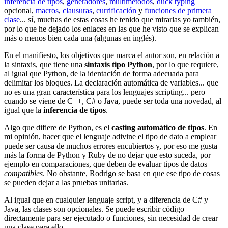
inferencia de tipos
,
generadores
,
multimétodos
,
duck typing
opcional,
macros
,
clausuras
,
currificación
y
funciones de primera
clase
... sí, muchas de estas cosas he tenido que mirarlas yo también,
por lo que he dejado los enlaces en las que he visto que se explican
más o menos bien cada una (algunas en inglés).
En el manifiesto, los objetivos que marca el autor son, en relación a
la sintaxis, que tiene una
sintaxis tipo Python
, por lo que requiere,
al igual que Python, de la identación de forma adecuada para
delimitar los bloques. La declaración automática de variables... que
no es una gran característica para los lenguajes scripting... pero
cuando se viene de C++, C# o Java, puede ser toda una novedad, al
igual que la
inferencia de tipos
.
Algo que difiere de Python, es el
casting automático de tipos
. En
mi opinión, hacer que el lenguaje adivine el tipo de dato a emplear
puede ser causa de muchos errores encubiertos y, por eso me gusta
más la forma de Python y Ruby de no dejar que esto suceda, por
ejemplo en comparaciones, que deben de evaluar tipos de datos
compatibles
. No obstante, Rodrigo se basa en que ese tipo de cosas
se pueden dejar a las pruebas unitarias.
Al igual que en cualquier lenguaje script, y a diferencia de C# y
Java, las clases son opcionales. Se puede escribir código
directamente para ser ejecutado o funciones, sin necesidad de crear
una clase para ello.