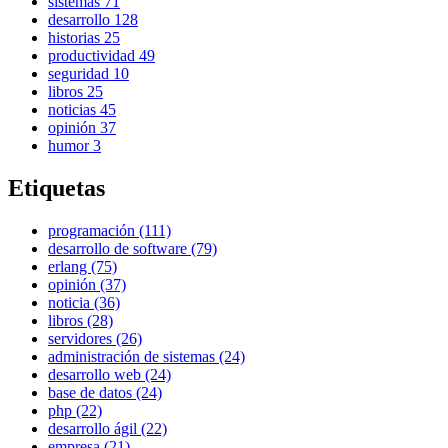
sistemas
71
desarrollo
128
historias
25
productividad
49
seguridad
10
libros
25
noticias
45
opinión
37
humor
3
Etiquetas
programación (111)
desarrollo de software (79)
erlang (75)
opinión (37)
noticia (36)
libros (28)
servidores (26)
administración de sistemas (24)
desarrollo web (24)
base de datos (24)
php (22)
desarrollo ágil (22)
empresa (21)