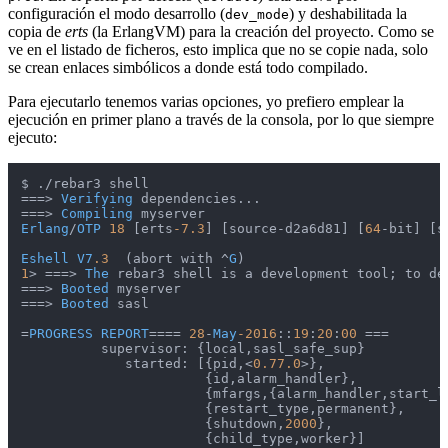
configuración el modo desarrollo (
) y deshabilitada la
dev_mode
copia de
erts
(la ErlangVM) para la creación del proyecto. Como se
ve en el listado de ficheros, esto implica que no se copie nada, solo
se crean enlaces simbólicos a donde está todo compilado.
Para ejecutarlo tenemos varias opciones, yo prefiero emplear la
ejecución en primer plano a través de la consola, por lo que siempre
ejecuto:
$ ./rebar3 shell

===> 
Verifying
 dependencies...

===> 
Compiling
Erlang
/
OTP
18
 [erts
-7.3
] [source-d2a6d81] [
64
-bit] [s
Eshell
V7
.3
  (abort with ^
G
1
> ===> 
The
 rebar3 shell is a development tool; to de
===> 
Booted
 myserver

===> 
Booted
 sasl

=
PROGRESS
REPORT
==== 
28
-
May
-2016
::
19
:
20
:
00
 ===

          supervisor: {local,sasl_safe_sup}

             started: [{pid,<
0.77
.0
>},

                       {id,alarm_handler},

                       {mfargs,{alarm_handler,start_li
                       {restart_type,permanent},

                       {shutdown,
2000
},

                       {child_type,worker}]
