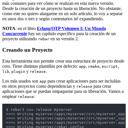
más comunes para ver cómo se realizan en esta nueva versión.
Desde la creación de un proyecto hasta su liberación. No obstante,
como este no quiero alargarme en un solo artículo, lo voy a separar
en unos dos o tres y según comentarios iré expandiendo.
NOTA
: en el libro
Erlang/OTP Volumen I: Un Mundo
Concurrente
hay un capítulo específico para la creación de un
proyecto utilizando
en su versión 2.
rebar
Creando un Proyecto
Esta herramienta nos permite crear una estructura de proyecto desde
cero. Tiene distintas plantillas por defecto:
,
,
,
app
cmake
escript
,
y
.
lib
plugin
release
Los más usados son
para crear aplicaciones para ser incluídas
app
en otros proyectos como dependencias y
para crear
release
aplicaciones que se puedan empaquetar para su liberación. Vamos a
emplear
:
release
$ rebar3 
new
 release myserver

==
=>
 Writing myserver/apps/myserver/src/myserver_app.e
==
=>
 Writing myserver/apps/myserver/src/myserver_sup.e
==
=>
 Writing myserver/apps/myserver/src/myserver.app.s
==
=>
 Writing myserver/rebar.config
