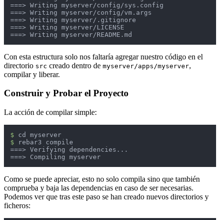
==
=>
 Writing myserver/config/sys.config

==
=>
 Writing myserver/config/vm.args

==
=>
 Writing myserver/.gitignore

==
=>
 Writing myserver/LICENSE

==
=>
 Writing myserver/README.md
Con esta estructura solo nos faltaría agregar nuestro código en el
directorio
creado dentro de
,
src
myserver/apps/myserver
compilar y liberar.
Construir y Probar el Proyecto
La acción de compilar simple:
$ 
$ 
rebar3 compile

===> Verifying dependencies...

===> Compiling myserver
Como se puede apreciar, esto no solo compila sino que también
comprueba y baja las dependencias en caso de ser necesarias.
Podemos ver que tras este paso se han creado nuevos directorios y
ficheros: