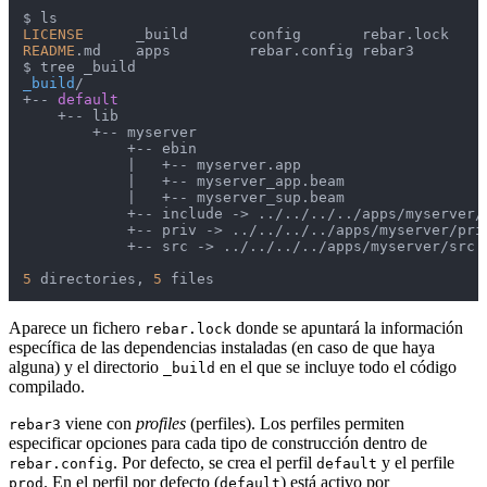
LICENSE
README
.md    apps         rebar.config rebar3

_build
/

+-- 
default
    +-- lib

        +-- myserver

            +-- ebin

            |   +-- myserver.app

            |   +-- myserver_app.beam

            |   +-- myserver_sup.beam

            +-- include -> ../../../../apps/myserver/i
            +-- priv -> ../../../../apps/myserver/priv
            +-- src -> ../../../../apps/myserver/src

5
 directories, 
5
 files
Aparece un fichero
donde se apuntará la información
rebar.lock
específica de las dependencias instaladas (en caso de que haya
alguna) y el directorio
en el que se incluye todo el código
_build
compilado.
viene con
profiles
(perfiles). Los perfiles permiten
rebar3
especificar opciones para cada tipo de construcción dentro de
. Por defecto, se crea el perfil
y el perfile
rebar.config
default
. En el perfil por defecto (
) está activo por
prod
default