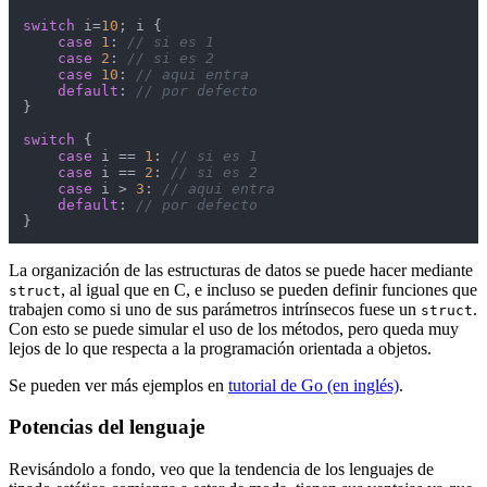
switch
 i=
10
; i {

case
1
: 
// si es 1
case
2
: 
// si es 2
case
10
: 
// aqui entra
default
: 
// por defecto
}

switch
 {

case
 i == 
1
: 
// si es 1
case
 i == 
2
: 
// si es 2
case
 i > 
3
: 
// aqui entra
default
: 
// por defecto
}
La organización de las estructuras de datos se puede hacer mediante
, al igual que en C, e incluso se pueden definir funciones que
struct
trabajen como si uno de sus parámetros intrínsecos fuese un
.
struct
Con esto se puede simular el uso de los métodos, pero queda muy
lejos de lo que respecta a la programación orientada a objetos.
Se pueden ver más ejemplos en
tutorial de Go (en inglés)
.
Potencias del lenguaje
Revisándolo a fondo, veo que la tendencia de los lenguajes de