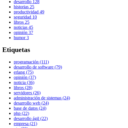
desarrollo
128
historias
25
productividad
49
seguridad
10
libros
25
noticias
45
opinión
37
humor
3
Etiquetas
programación (111)
desarrollo de software (79)
erlang (75)
opinión (37)
noticia (36)
libros (28)
servidores (26)
administración de sistemas (24)
desarrollo web (24)
base de datos (24)
php (22)
desarrollo ágil (22)
empresa (21)