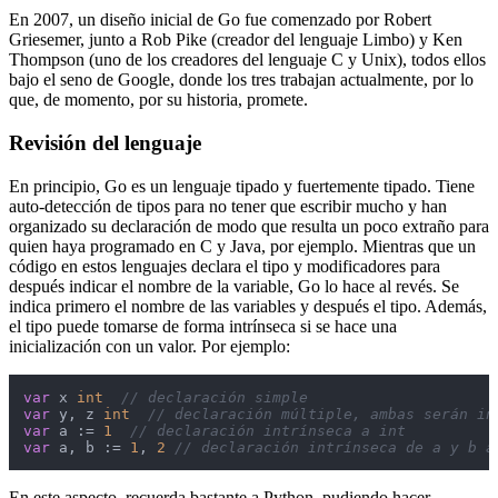
En 2007, un diseño inicial de Go fue comenzado por Robert
Griesemer, junto a Rob Pike (creador del lenguaje Limbo) y Ken
Thompson (uno de los creadores del lenguaje C y Unix), todos ellos
bajo el seno de Google, donde los tres trabajan actualmente, por lo
que, de momento, por su historia, promete.
Revisión del lenguaje
En principio, Go es un lenguaje tipado y fuertemente tipado. Tiene
auto-detección de tipos para no tener que escribir mucho y han
organizado su declaración de modo que resulta un poco extraño para
quien haya programado en C y Java, por ejemplo. Mientras que un
código en estos lenguajes declara el tipo y modificadores para
después indicar el nombre de la variable, Go lo hace al revés. Se
indica primero el nombre de las variables y después el tipo. Además,
el tipo puede tomarse de forma intrínseca si se hace una
inicialización con un valor. Por ejemplo:
var
 x 
int
// declaración simple
var
 y, z 
int
// declaración múltiple, ambas serán in
var
 a := 
1
// declaración intrínseca a int
var
 a, b := 
1
, 
2
// declaración intrínseca de a y b a
En este aspecto, recuerda bastante a Python, pudiendo hacer