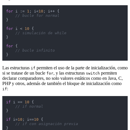
for
 i := 
1
; i<
10
; i++ {

// bucle for normal
}

for
 i < 
10
 {

// simulación de while
}

for
 {

// bucle infinito
}
Las estructuras
permiten el uso de la parte de inicialización, como
if
si se tratase de un bucle
, y las estructuras
permiten
for
switch
declarar comparadores, no solo valores estáticos como en Java, C,
PHP y otros, además de también el bloque de inicialización como
:
if
if
 i == 
10
 {

// if normal
}

if
 i=
10
; i==
10
 {

// if con asignación previa
}
