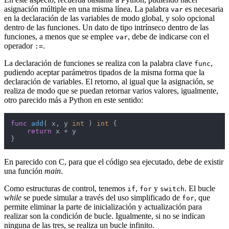
asignación múltiple en una misma línea. La palabra
es necesaria
var
en la declaración de las variables de modo global, y solo opcional
dentro de las funciones. Un dato de tipo intrínseco dentro de las
funciones, a menos que se emplee
, debe de indicarse con el
var
operador
.
:=
La declaración de funciones se realiza con la palabra clave
,
func
pudiendo aceptar parámetros tipados de la misma forma que la
declaración de variables. El retorno, al igual que la asignación, se
realiza de modo que se puedan retornar varios valores, igualmente,
otro parecido más a Python en este sentido:
func
add
( x, y 
int
 )
int
 {

return
 x + y

}
En parecido con C, para que el código sea ejecutado, debe de existir
una función
main
.
Como estructuras de control, tenemos
,
y
. El bucle
if
for
switch
while
se puede simular a través del uso simplificado de
, que
for
permite eliminar la parte de inicialización y actualización para
realizar son la condición de bucle. Igualmente, si no se indican
ninguna de las tres, se realiza un bucle infinito.