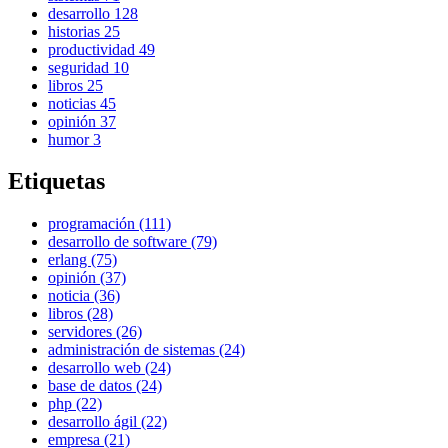
desarrollo
128
historias
25
productividad
49
seguridad
10
libros
25
noticias
45
opinión
37
humor
3
Etiquetas
programación (111)
desarrollo de software (79)
erlang (75)
opinión (37)
noticia (36)
libros (28)
servidores (26)
administración de sistemas (24)
desarrollo web (24)
base de datos (24)
php (22)
desarrollo ágil (22)
empresa (21)