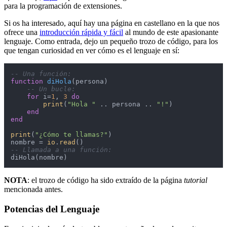
para la programación de extensiones.
Si os ha interesado, aquí hay una página en castellano en la que nos
ofrece una
introducción rápida y fácil
al mundo de este apasionante
lenguaje. Como entrada, dejo un pequeño trozo de código, para los
que tengan curiosidad en ver cómo es el lenguaje en sí:
-- Una función:
function
diHola
(persona)
-- Un bucle:
for
 i=
1
, 
3
do
print
(
"Hola "
 .. persona .. 
"!"
)

end
end
print
(
"¿Cómo te llamas?"
)

nombre = 
io
.
read
-- Llamada a una función:
diHola(nombre)
NOTA
: el trozo de código ha sido extraído de la página
tutorial
mencionada antes.
Potencias del Lenguaje