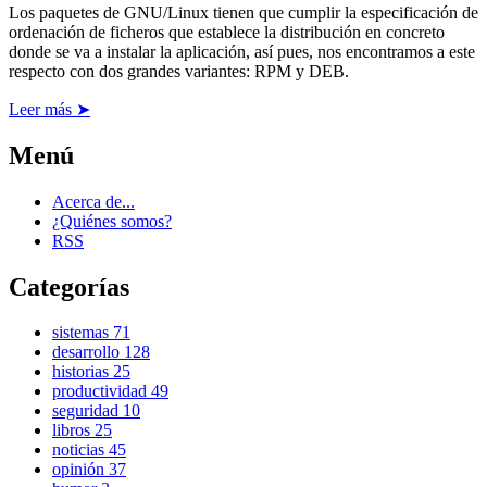
Los paquetes de GNU/Linux tienen que cumplir la especificación de
ordenación de ficheros que establece la distribución en concreto
donde se va a instalar la aplicación, así pues, nos encontramos a este
respecto con dos grandes variantes: RPM y DEB.
Leer más ➤
Menú
Acerca de...
¿Quiénes somos?
RSS
Categorías
sistemas
71
desarrollo
128
historias
25
productividad
49
seguridad
10
libros
25
noticias
45
opinión
37