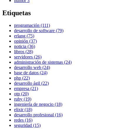
humor
3
Etiquetas
programación (111)
desarrollo de software (79)
erlang (75)
opinión (37)
noticia (36)
libros (28)
servidores (26)
administración de sistemas (24)
desarrollo web (24)
base de datos (24)
php (22)
desarrollo ágil (22)
empresa (21)
otp (20)
ruby (19)
ingeniería de negocio (18)
elixir (18)
desarrollo profesional (16)
redes (16)
seguridad (15)