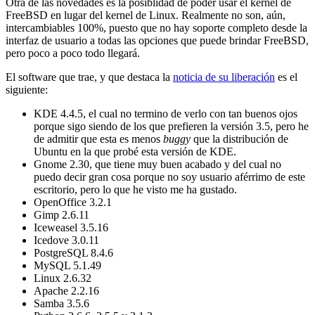
Otra de las novedades es la posiblidad de poder usar el kernel de
FreeBSD en lugar del kernel de Linux. Realmente no son, aún,
intercambiables 100%, puesto que no hay soporte completo desde la
interfaz de usuario a todas las opciones que puede brindar FreeBSD,
pero poco a poco todo llegará.
El software que trae, y que destaca la
noticia de su liberación
es el
siguiente:
KDE 4.4.5, el cual no termino de verlo con tan buenos ojos
porque sigo siendo de los que prefieren la versión 3.5, pero he
de admitir que esta es menos
buggy
que la distribución de
Ubuntu en la que probé esta versión de KDE.
Gnome 2.30, que tiene muy buen acabado y del cual no
puedo decir gran cosa porque no soy usuario aférrimo de este
escritorio, pero lo que he visto me ha gustado.
OpenOffice 3.2.1
Gimp 2.6.11
Iceweasel 3.5.16
Icedove 3.0.11
PostgreSQL 8.4.6
MySQL 5.1.49
Linux 2.6.32
Apache 2.2.16
Samba 3.5.6