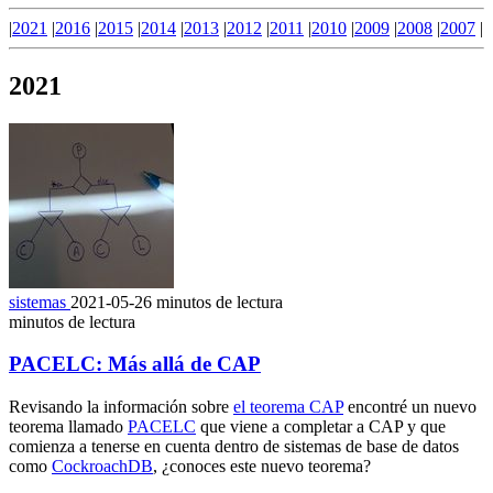
|
2021
|
2016
|
2015
|
2014
|
2013
|
2012
|
2011
|
2010
|
2009
|
2008
|
2007
|
2021
sistemas
2021-05-26
minutos de lectura
minutos de lectura
PACELC: Más allá de CAP
Revisando la información sobre
el teorema CAP
encontré un nuevo
teorema llamado
PACELC
que viene a completar a CAP y que
comienza a tenerse en cuenta dentro de sistemas de base de datos
como
CockroachDB
, ¿conoces este nuevo teorema?