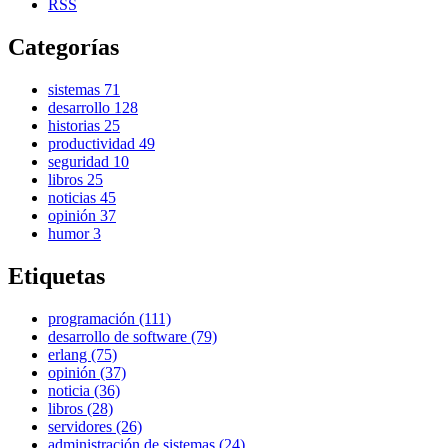
RSS
Categorías
sistemas
71
desarrollo
128
historias
25
productividad
49
seguridad
10
libros
25
noticias
45
opinión
37
humor
3
Etiquetas
programación (111)
desarrollo de software (79)
erlang (75)
opinión (37)
noticia (36)
libros (28)
servidores (26)
administración de sistemas (24)