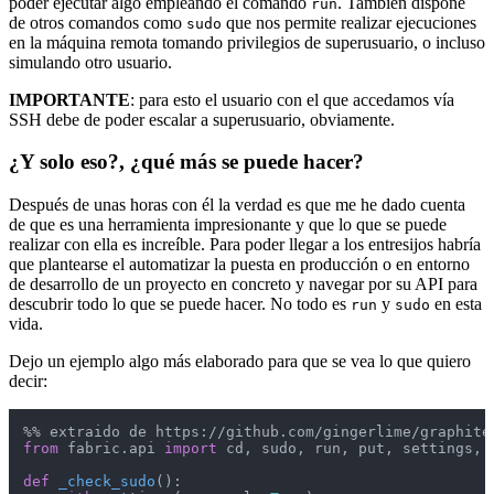
poder ejecutar algo empleando el comando
. También dispone
run
de otros comandos como
que nos permite realizar ejecuciones
sudo
en la máquina remota tomando privilegios de superusuario, o incluso
simulando otro usuario.
IMPORTANTE
: para esto el usuario con el que accedamos vía
SSH debe de poder escalar a superusuario, obviamente.
¿Y solo eso?, ¿qué más se puede hacer?
Después de unas horas con él la verdad es que me he dado cuenta
de que es una herramienta impresionante y que lo que se puede
realizar con ella es increíble. Para poder llegar a los entresijos habría
que plantearse el automatizar la puesta en producción o en entorno
de desarrollo de un proyecto en concreto y navegar por su API para
descubrir todo lo que se puede hacer. No todo es
y
en esta
run
sudo
vida.
Dejo un ejemplo algo más elaborado para que se vea lo que quiero
decir:
from
 fabric.api 
import
 cd, sudo, run, put, settings, t
def
_check_sudo
():
