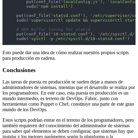
        put(conf_file(
'localConfig.js'
), 
'localConfig
        sudo(
'npm install'
)

    put(conf_file(
'statsd.conf'
), 
'/etc/supervisor/co
    sudo(
'supervisorctl update && supervisorctl start
# UDP buffer tuning for statsd
    put(conf_file(
'10-statsd.conf'
), 
'/etc/sysctl.d/'
    sudo(
'sysctl -p /etc/sysctl.d/10-statsd.conf'
)
Esto puede dar una idea de cómo realizar nuestros propios scripts
para producción en cadena.
Conclusiones
Las tareas de puesta en producción se suelen dejar a manos de
administradores de sistemas, mientras que el desarrollo se realiza por
los programadores. En este caso, esta puesta en producción es un
mundo intermedio, es terreno de DevOps. Fabric, junto con
herramientas como Puppet o Chef, constituye una parte de este gran
mundo de los DevOps.
Estos scripts podrían entrar en el terreno de los programadores, pero
también requieren del conocimiento del administrador de sistemas
para saber qué elementos se deben configurar, que sistemas hay que
instalar y los mejores parámetros según la plataforma o la