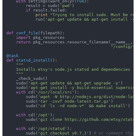
with
 settings(warn_only=
True
):

        result = sudo(
'pwd'
)

if
 result.failed:

print
"Trying to install sudo. Must be ro
            run(
'apt-get update && apt-get install -y
def
conf_file
(
filepath
):

import
 pkg_resources

return
 pkg_resources.resource_filename(__name__,

"/config/{
@task
def
statsd_install
():

"""

    Installs etsy's node.js statsd and dependencies

    """
    _check_sudo()

    sudo(
'apt-get update && apt-get upgrade -y'
)

    sudo(
'apt-get install -y build-essential supervis
with
 cd(
'/usr/local/src'
):

        sudo(
'wget -N http://nodejs.org/dist/node-lat
        sudo(
'tar -zxvf node-latest.tar.gz'
)

        sudo(
'cd `ls -rd node-v*` && make install'
)

with
 cd(
'/opt'
):

        sudo(
'git clone https://github.com/etsy/stats
with
 cd(
'/opt/statsd'
):

        sudo(
'git checkout v0.7.1'
) 
# or comment this