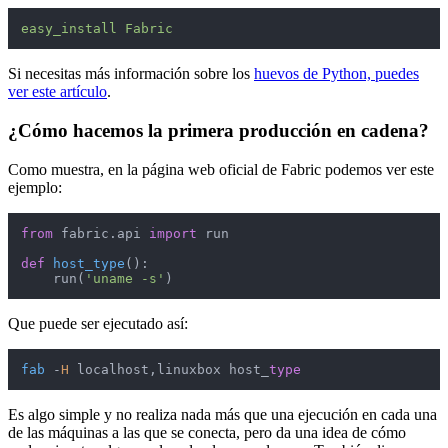
easy_install Fabric
Si necesitas más información sobre los
huevos de Python, puedes
ver este artículo
.
¿Cómo hacemos la primera producción en cadena?
Como muestra, en la página web oficial de Fabric podemos ver este
ejemplo:
from
 fabric.api 
import
 run

def
host_type
():

    run(
'uname -s'
)
Que puede ser ejecutado así:
fab
 -
H
 localhost,linuxbox host_
type
Es algo simple y no realiza nada más que una ejecución en cada una
de las máquinas a las que se conecta, pero da una idea de cómo