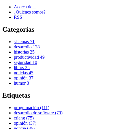
Acerca de...
¿Quiénes somos?
RSS
Categorías
sistemas
71
desarrollo
128
historias
25
productividad
49
seguridad
10
libros
25
noticias
45
opinión
37
humor
3
Etiquetas
programación (111)
desarrollo de software (79)
erlang (75)
opinión (37)
noticia (36)