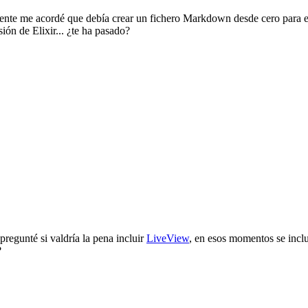
pente me acordé que debía crear un fichero Markdown desde cero para es
ión de Elixir... ¿te ha pasado?
regunté si valdría la pena incluir
LiveView
, en esos momentos se incl
?