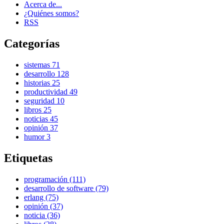
Acerca de...
¿Quiénes somos?
RSS
Categorías
sistemas
71
desarrollo
128
historias
25
productividad
49
seguridad
10
libros
25
noticias
45
opinión
37
humor
3
Etiquetas
programación (111)
desarrollo de software (79)
erlang (75)
opinión (37)
noticia (36)