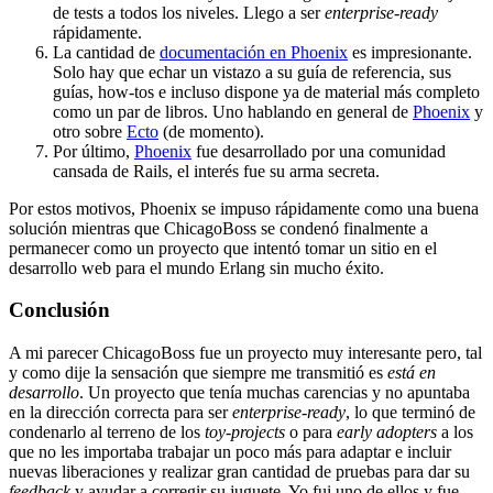
de tests a todos los niveles. Llego a ser
enterprise-ready
rápidamente.
La cantidad de
documentación en Phoenix
es impresionante.
Solo hay que echar un vistazo a su guía de referencia, sus
guías, how-tos e incluso dispone ya de material más completo
como un par de libros. Uno hablando en general de
Phoenix
y
otro sobre
Ecto
(de momento).
Por último,
Phoenix
fue desarrollado por una comunidad
cansada de Rails, el interés fue su arma secreta.
Por estos motivos, Phoenix se impuso rápidamente como una buena
solución mientras que ChicagoBoss se condenó finalmente a
permanecer como un proyecto que intentó tomar un sitio en el
desarrollo web para el mundo Erlang sin mucho éxito.
Conclusión
A mi parecer ChicagoBoss fue un proyecto muy interesante pero, tal
y como dije la sensación que siempre me transmitió es
está en
desarrollo
. Un proyecto que tenía muchas carencias y no apuntaba
en la dirección correcta para ser
enterprise-ready
, lo que terminó de
condenarlo al terreno de los
toy-projects
o para
early adopters
a los
que no les importaba trabajar un poco más para adaptar e incluir
nuevas liberaciones y realizar gran cantidad de pruebas para dar su
feedback
y ayudar a corregir su juguete. Yo fui uno de ellos y fue