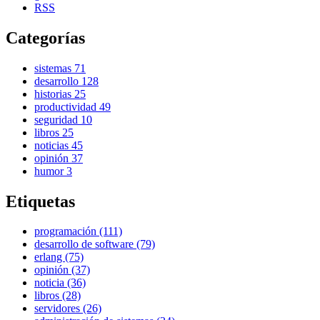
RSS
Categorías
sistemas
71
desarrollo
128
historias
25
productividad
49
seguridad
10
libros
25
noticias
45
opinión
37
humor
3
Etiquetas
programación (111)
desarrollo de software (79)
erlang (75)
opinión (37)
noticia (36)
libros (28)
servidores (26)