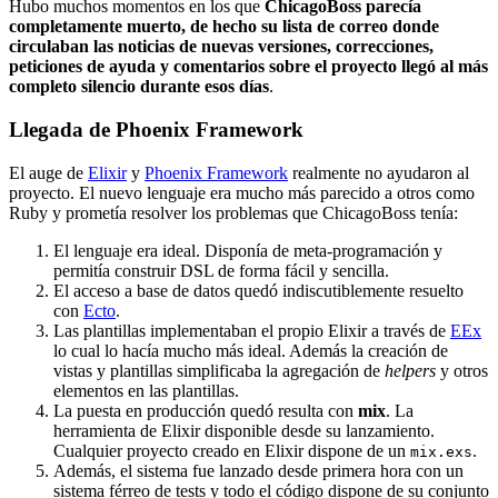
Hubo muchos momentos en los que
ChicagoBoss parecía
completamente muerto, de hecho su lista de correo donde
circulaban las noticias de nuevas versiones, correcciones,
peticiones de ayuda y comentarios sobre el proyecto llegó al más
completo silencio durante esos días
.
Llegada de Phoenix Framework
El auge de
Elixir
y
Phoenix Framework
realmente no ayudaron al
proyecto. El nuevo lenguaje era mucho más parecido a otros como
Ruby y prometía resolver los problemas que ChicagoBoss tenía:
El lenguaje era ideal. Disponía de meta-programación y
permitía construir DSL de forma fácil y sencilla.
El acceso a base de datos quedó indiscutiblemente resuelto
con
Ecto
.
Las plantillas implementaban el propio Elixir a través de
EEx
lo cual lo hacía mucho más ideal. Además la creación de
vistas y plantillas simplificaba la agregación de
helpers
y otros
elementos en las plantillas.
La puesta en producción quedó resulta con
mix
. La
herramienta de Elixir disponible desde su lanzamiento.
Cualquier proyecto creado en Elixir dispone de un
.
mix.exs
Además, el sistema fue lanzado desde primera hora con un
sistema férreo de tests y todo el código dispone de su conjunto