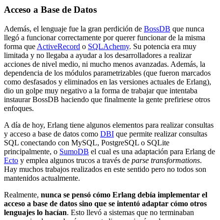
Acceso a Base de Datos
Además, el lenguaje fue la gran perdición de
BossDB
que nunca
llegó a funcionar correctamente por querer funcionar de la misma
forma que
ActiveRecord
o
SQLAchemy
. Su potencia era muy
limitada y no llegaba a ayudar a los desarrolladores a realizar
acciones de nivel medio, ni mucho menos avanzadas. Además, la
dependencia de los módulos parametrizables (que fueron marcados
como desfasados y eliminados en las versiones actuales de Erlang),
dio un golpe muy negativo a la forma de trabajar que intentaba
instaurar BossDB haciendo que finalmente la gente prefiriese otros
enfoques.
A día de hoy, Erlang tiene algunos elementos para realizar consultas
y acceso a base de datos como
DBI
que permite realizar consultas
SQL conectando con MySQL, PostgreSQL o SQLite
principalmente, o
SumoDB
el cual es una adaptación para Erlang de
Ecto
y emplea algunos trucos a través de
parse transformations
.
Hay muchos trabajos realizados en este sentido pero no todos son
mantenidos actualmente.
Realmente,
nunca se pensó cómo Erlang debía implementar el
acceso a base de datos sino que se intentó adaptar cómo otros
lenguajes lo hacían
. Esto llevó a sistemas que no terminaban