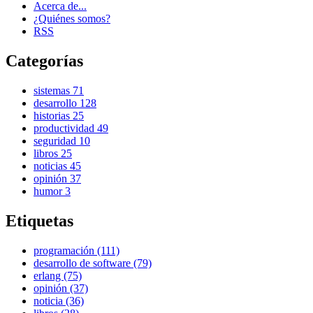
Acerca de...
¿Quiénes somos?
RSS
Categorías
sistemas
71
desarrollo
128
historias
25
productividad
49
seguridad
10
libros
25
noticias
45
opinión
37
humor
3
Etiquetas
programación (111)
desarrollo de software (79)
erlang (75)
opinión (37)
noticia (36)