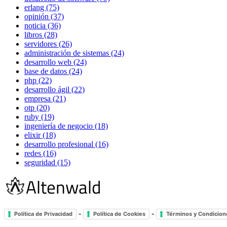
erlang (75)
opinión (37)
noticia (36)
libros (28)
servidores (26)
administración de sistemas (24)
desarrollo web (24)
base de datos (24)
php (22)
desarrollo ágil (22)
empresa (21)
otp (20)
ruby (19)
ingeniería de negocio (18)
elixir (18)
desarrollo profesional (16)
redes (16)
seguridad (15)
-
-
Política de Privacidad
Política de Cookies
Términos y Condicion