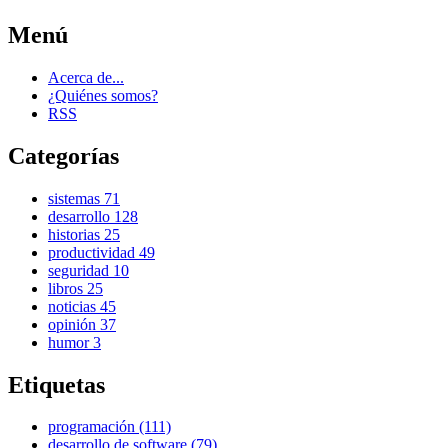
Menú
Acerca de...
¿Quiénes somos?
RSS
Categorías
sistemas
71
desarrollo
128
historias
25
productividad
49
seguridad
10
libros
25
noticias
45
opinión
37
humor
3
Etiquetas
programación (111)
desarrollo de software (79)