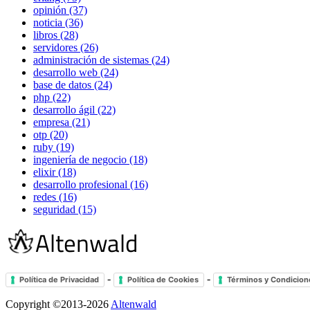
opinión (37)
noticia (36)
libros (28)
servidores (26)
administración de sistemas (24)
desarrollo web (24)
base de datos (24)
php (22)
desarrollo ágil (22)
empresa (21)
otp (20)
ruby (19)
ingeniería de negocio (18)
elixir (18)
desarrollo profesional (16)
redes (16)
seguridad (15)
-
-
Política de Privacidad
Política de Cookies
Términos y Condicion
Copyright ©2013-2026
Altenwald