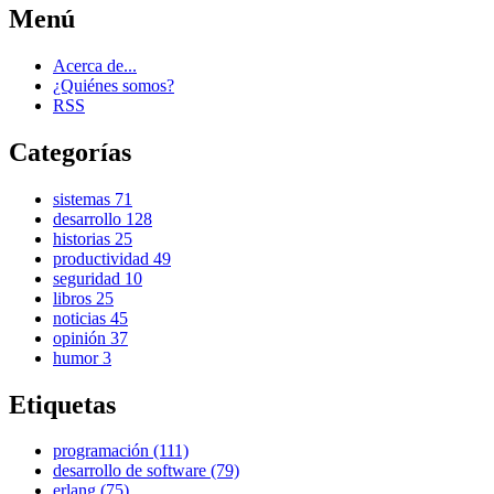
Menú
Acerca de...
¿Quiénes somos?
RSS
Categorías
sistemas
71
desarrollo
128
historias
25
productividad
49
seguridad
10
libros
25
noticias
45
opinión
37
humor
3
Etiquetas
programación (111)
desarrollo de software (79)
erlang (75)