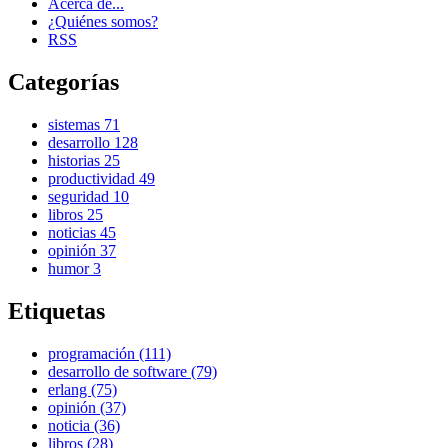
Acerca de...
¿Quiénes somos?
RSS
Categorías
sistemas
71
desarrollo
128
historias
25
productividad
49
seguridad
10
libros
25
noticias
45
opinión
37
humor
3
Etiquetas
programación (111)
desarrollo de software (79)
erlang (75)
opinión (37)
noticia (36)
libros (28)