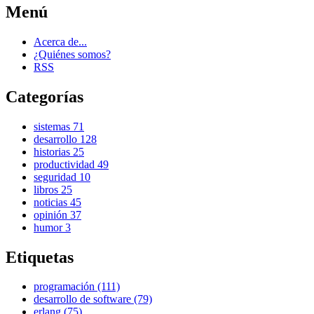
Menú
Acerca de...
¿Quiénes somos?
RSS
Categorías
sistemas
71
desarrollo
128
historias
25
productividad
49
seguridad
10
libros
25
noticias
45
opinión
37
humor
3
Etiquetas
programación (111)
desarrollo de software (79)
erlang (75)