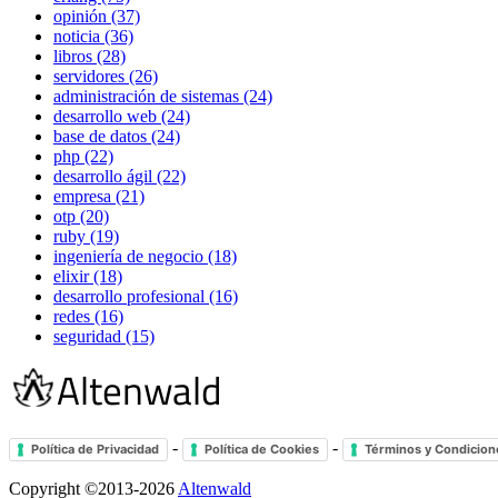
opinión (37)
noticia (36)
libros (28)
servidores (26)
administración de sistemas (24)
desarrollo web (24)
base de datos (24)
php (22)
desarrollo ágil (22)
empresa (21)
otp (20)
ruby (19)
ingeniería de negocio (18)
elixir (18)
desarrollo profesional (16)
redes (16)
seguridad (15)
-
-
Política de Privacidad
Política de Cookies
Términos y Condicion
Copyright ©2013-2026
Altenwald