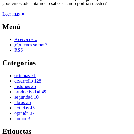
¿podemos adelantarnos o saber cuándo podría suceder?
Leer más ➤
Menú
Acerca de...
¿Quiénes somos?
RSS
Categorías
sistemas
71
desarrollo
128
historias
25
productividad
49
seguridad
10
libros
25
noticias
45
opinión
37
humor
3
Etiquetas