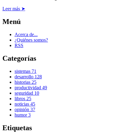
Leer más ➤
Menú
Acerca de...
¿Quiénes somos?
RSS
Categorías
sistemas
71
desarrollo
128
historias
25
productividad
49
seguridad
10
libros
25
noticias
45
opinión
37
humor
3
Etiquetas