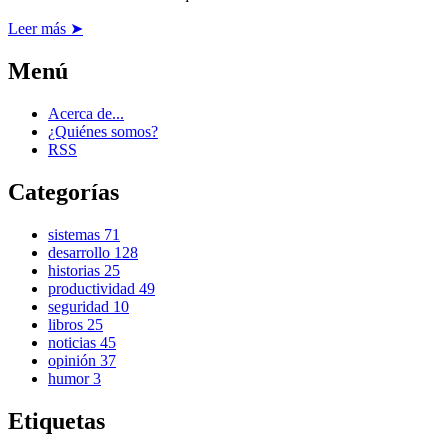
Leer más ➤
Menú
Acerca de...
¿Quiénes somos?
RSS
Categorías
sistemas
71
desarrollo
128
historias
25
productividad
49
seguridad
10
libros
25
noticias
45
opinión
37
humor
3
Etiquetas