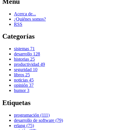
Menú
Acerca de...
¿Quiénes somos?
RSS
Categorías
sistemas
71
desarrollo
128
historias
25
productividad
49
seguridad
10
libros
25
noticias
45
opinión
37
humor
3
Etiquetas
programación (111)
desarrollo de software (79)
erlang (75)