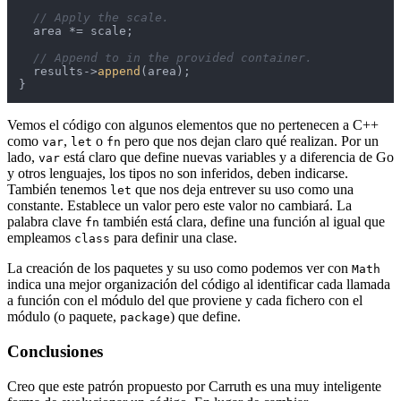
// Apply the scale.
  area *= scale;

// Append to in the provided container.
  results->
append
(area);

}
Vemos el código con algunos elementos que no pertenecen a C++
como
,
o
pero que nos dejan claro qué realizan. Por un
var
let
fn
lado,
está claro que define nuevas variables y a diferencia de Go
var
y otros lenguajes, los tipos no son inferidos, deben indicarse.
También tenemos
que nos deja entrever su uso como una
let
constante. Establece un valor pero este valor no cambiará. La
palabra clave
también está clara, define una función al igual que
fn
empleamos
para definir una clase.
class
La creación de los paquetes y su uso como podemos ver con
Math
indica una mejor organización del código al identificar cada llamada
a función con el módulo del que proviene y cada fichero con el
módulo (o paquete,
) que define.
package
Conclusiones
Creo que este patrón propuesto por Carruth es una muy inteligente