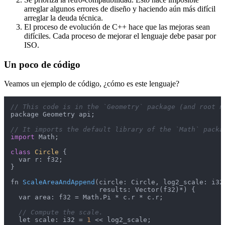
arreglar algunos errores de diseño y haciendo aún más difícil
arreglar la deuda técnica.
El proceso de evolución de C++ hace que las mejoras sean
difíciles. Cada proceso de mejorar el lenguaje debe pasar por
ISO.
Un poco de código
Veamos un ejemplo de código, ¿cómo es este lenguaje?
// This code is in the `Geometry` package (and root n
package Geometry api;

// It imports the default library of the `Math` packa
import
 Math;

class
Circle
 {

  var r: f32;

}

fn 
ScaleAreaAndAppend
(circle: Circle, log2_scale: i32,
                      results: Vector(f32)*)
{

  var area: f32 = Math.Pi * c.r * c.r;

// Compute the scale.
  let scale: i32 = 
1
 << log2_scale;
