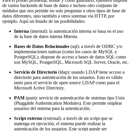
Para el primer problema, dónde y cómo guardarlo, ejabberd dispone
de varios backends de base de datos e incluso otro conjunto de
módulos que nos permite no solo preguntar a otros tipos de base de
datos diferentes, sino también a otros sistemas vía HTTP, por
ejemplo. Aquí un listado de las posibilidades:
Interna
(internal): la autenticación interna se basa en el uso
de la base de datos interna Mnesia.
Bases de Datos Relacionales
(sql): a través de ODBC y/o
implementaciones nativas (como los casos de MySQL y
PostgreSQL), dispone de acceso a bases de datos SQL como
son MySQL, PostgreSQL, Microsoft SQL Server, Oracle, etc.
Servicio de Directorio
(ldap): usando LDAP tiene acceso a
directorio para autenticación de los usuarios. Esto es válido
tanto para el servicio de open source LDAP como para el
Microsoft Active Directory.
PAM
(pam): servicio de autenticación de sistemas tipo Unix
(Pluggable Authentication Modules). Esto permite emplear
usuarios del sistema para la autenticación.
Script externo
(external): a través de un script que se
matenga en ejecución, el sistema puede realizar la
autenticación de los usuarios. Este script puede ser