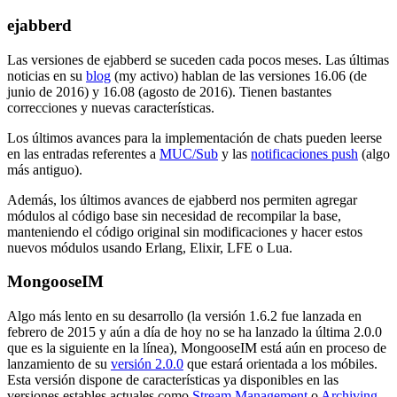
ejabberd
Las versiones de ejabberd se suceden cada pocos meses. Las últimas
noticias en su
blog
(my activo) hablan de las versiones 16.06 (de
junio de 2016) y 16.08 (agosto de 2016). Tienen bastantes
correcciones y nuevas características.
Los últimos avances para la implementación de chats pueden leerse
en las entradas referentes a
MUC/Sub
y las
notificaciones push
(algo
más antiguo).
Además, los últimos avances de ejabberd nos permiten agregar
módulos al código base sin necesidad de recompilar la base,
manteniendo el código original sin modificaciones y hacer estos
nuevos módulos usando Erlang, Elixir, LFE o Lua.
MongooseIM
Algo más lento en su desarrollo (la versión 1.6.2 fue lanzada en
febrero de 2015 y aún a día de hoy no se ha lanzado la última 2.0.0
que es la siguiente en la línea), MongooseIM está aún en proceso de
lanzamiento de su
versión 2.0.0
que estará orientada a los móbiles.
Esta versión dispone de características ya disponibles en las
versiones estables actuales como
Stream Management
o
Archiving
,