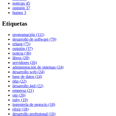
noticias
45
opinión
37
humor
3
Etiquetas
programación (111)
desarrollo de software (79)
erlang (75)
opinión (37)
noticia (36)
libros (28)
servidores (26)
administración de sistemas (24)
desarrollo web (24)
base de datos (24)
php (22)
desarrollo ágil (22)
empresa (21)
otp (20)
ruby (19)
ingeniería de negocio (18)
elixir (18)
desarrollo profesional (16)