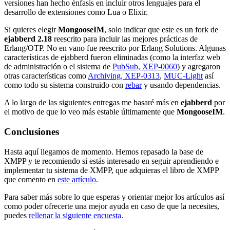
versiones han hecho énfasis en incluir otros lenguajes para el
desarrollo de extensiones como Lua o Elixir.
Si quieres elegir
MongooseIM
, solo indicar que este es un fork de
ejabberd 2.18
reescrito para incluir las mejores prácticas de
Erlang/OTP. No en vano fue reescrito por Erlang Solutions. Algunas
características de ejabberd fueron eliminadas (como la interfaz web
de administración o el sistema de
PubSub, XEP-0060
) y agregaron
otras características como
Archiving, XEP-0313
,
MUC-Light
así
como todo su sistema construido con
rebar
y usando dependencias.
A lo largo de las siguientes entregas me basaré más en
ejabberd
por
el motivo de que lo veo más estable últimamente que
MongooseIM
.
Conclusiones
Hasta aquí llegamos de momento. Hemos repasado la base de
XMPP y te recomiendo si estás interesado en seguir aprendiendo e
implementar tu sistema de XMPP, que adquieras el libro de XMPP
que comento en
este artículo
.
Para saber más sobre lo que esperas y orientar mejor los artículos así
como poder ofrecerte una mejor ayuda en caso de que la necesites,
puedes
rellenar la siguiente encuesta
.