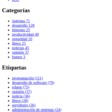
Categorías
sistemas
71
desarrollo
128
historias
25
productividad
49
seguridad
10
libros
25
noticias
45
opinión
37
humor
3
Etiquetas
programación (111)
desarrollo de software (79)
erlang (75)
opinión (37)
noticia (36)
libros (28)
servidores (26)
administración de sistemas (24)