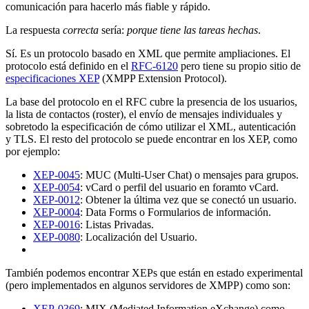
comunicación para hacerlo más fiable y rápido.
La respuesta
correcta
sería:
porque tiene las tareas hechas
.
Sí. Es un protocolo basado en XML que permite ampliaciones. El
protocolo está definido en el
RFC-6120
pero tiene su propio sitio de
especificaciones XEP
(XMPP Extension Protocol).
La base del protocolo en el RFC cubre la presencia de los usuarios,
la lista de contactos (roster), el envío de mensajes individuales y
sobretodo la especificación de cómo utilizar el XML, autenticación
y TLS. El resto del protocolo se puede encontrar en los XEP, como
por ejemplo:
XEP-0045
: MUC (Multi-User Chat) o mensajes para grupos.
XEP-0054
: vCard o perfil del usuario en foramto vCard.
XEP-0012
: Obtener la última vez que se conectó un usuario.
XEP-0004
: Data Forms o Formularios de información.
XEP-0016
: Listas Privadas.
XEP-0080
: Localización del Usuario.
También podemos encontrar XEPs que están en estado experimental
(pero implementados en algunos servidores de XMPP) como son:
XEP-0369
: MIX (Mediated Information eXchange) como