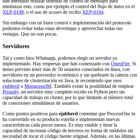
han intentado realizar sistemas de control de mensajes para
minimizar esto, como por ejemplo el control del flujo de datos en el
XEP-0198
, o el uso de acuses de recibo
XEP-0184
.
Sin embargo con un buen control e implementación del protocolo
podemos evitar todas estas deventajas y aprovechar todas sus
ventajas. Que no son pocas.
Servidores
Tal y como hizo Whatsapp, podemos elegir un servidor ya
implementado. Hay empresas que han comenzado con
OpenFire
. Si
tienes previsto tener más de 50 usuarios conectados en línea, con
servidores en un proveedor económico y sin quebrarte la cabeza con
soluciones de clusterización en Java, te recomiendo que uses
ejabberd
o
MongooseIM
. También existe la posibilidad de emplear
Prosody
, un servidor muy completo escrito en Python pero sin
capacidad de trabajo en cluster, por lo que limitado al número total
de conexiones simultáneas de usuarios.
Como puntos positivos para
ejabberd
comentar que ProcessOne lo
ha convertido en su producto estrella e implementan nuevas
características cada pocos meses. Es muy estable y tiene la
capacidad de incrustar código de terceros en forma de módulos sin
necesidad de tocar el código fuente original. Además, en las últimas