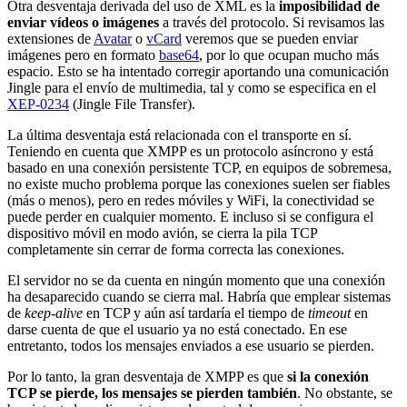
Otra desventaja derivada del uso de XML es la
imposibilidad de
enviar vídeos o imágenes
a través del protocolo. Si revisamos las
extensiones de
Avatar
o
vCard
veremos que se pueden enviar
imágenes pero en formato
base64
, por lo que ocupan mucho más
espacio. Esto se ha intentado corregir aportando una comunicación
Jingle para el envío de multimedia, tal y como se especifica en el
XEP-0234
(Jingle File Transfer).
La última desventaja está relacionada con el transporte en sí.
Teniendo en cuenta que XMPP es un protocolo asíncrono y está
basado en una conexión persistente TCP, en equipos de sobremesa,
no existe mucho problema porque las conexiones suelen ser fiables
(más o menos), pero en redes móviles y WiFi, la conectividad se
puede perder en cualquier momento. E incluso si se configura el
dispositivo móvil en modo avión, se cierra la pila TCP
completamente sin cerrar de forma correcta las conexiones.
El servidor no se da cuenta en ningún momento que una conexión
ha desaparecido cuando se cierra mal. Habría que emplear sistemas
de
keep-alive
en TCP y aún así tardaría el tiempo de
timeout
en
darse cuenta de que el usuario ya no está conectado. En ese
entretanto, todos los mensajes enviados a ese usuario se pierden.
Por lo tanto, la gran desventaja de XMPP es que
si la conexión
TCP se pierde, los mensajes se pierden también
. No obstante, se