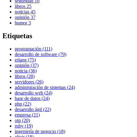
seguridad
10
libros
25
noticias
45
opinión
37
humor
3
Etiquetas
programación (111)
desarrollo de software (79)
erlang (75)
opinión (37)
noticia (36)
libros (28)
servidores (26)
administración de sistemas (24)
desarrollo web (24)
base de datos (24)
php (22)
desarrollo ágil (22)
empresa (21)
otp (20)
ruby (19)
ingeniería de negocio (18)
elixir (18)