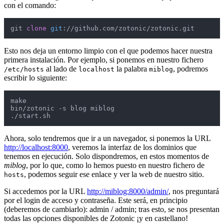
con el comando:
git 
clone
git
://github.com/zotonic/zotonic.git
Esto nos deja un entorno limpio con el que podemos hacer nuestra
primera instalación. Por ejemplo, si ponemos en nuestro fichero
al lado de
la palabra
, podremos
/etc/hosts
localhost
miblog
escribir lo siguiente:
make

bin/zotonic -s blog miblog

./start.sh
Ahora, solo tendremos que ir a un navegador, si ponemos la URL
http://localhost:8000
, veremos la interfaz de los dominios que
tenemos en ejecución. Solo dispondremos, en estos momentos de
miblog
, por lo que, como lo hemos puesto en nuestro fichero de
, podemos seguir ese enlace y ver la web de nuestro sitio.
hosts
Si accedemos por la URL
http://miblog:8000/admin/
, nos preguntará
por el login de acceso y contraseña. Este será, en principio
(deberemos de cambiarlo): admin / admin; tras esto, se nos presentan
todas las opciones disponibles de Zotonic ¡y en castellano!