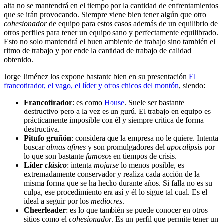
alta no se mantendrá en el tiempo por la cantidad de enfrentamientos
que se irán provocando. Siempre viene bien tener algún que otro
cohesionador
de equipo para estos casos además de un equilibrio de
otros perfiles para tener un equipo sano y perfectamente equilibrado.
Esto no solo mantendrá el buen ambiente de trabajo sino también el
ritmo de trabajo y por ende la cantidad de trabajo de calidad
obtenido.
Jorge Jiménez los expone bastante bien en su presentación
El
francotirador, el vago, el líder y otros chicos del montón
, siendo:
Francotirador
: es como
House
. Suele ser bastante
destructivo pero a la vez es un gurú. El trabajo en equipo es
prácticamente imposible con él y siempre critica de forma
destructiva.
Pitufo gruñón
: considera que la empresa no le quiere. Intenta
buscar
almas afines
y son promulgadores del
apocalipsis
por
lo que son bastante
famosos
en tiempos de crisis.
Líder
clásico
: intenta
mojarse
lo menos posible, es
extremadamente conservador y realiza cada acción de la
misma forma que se ha hecho durante años. Si falla no es su
culpa, ese procedimiento era así y él lo sigue tal cual. Es el
ideal a seguir por los
mediocres
.
Cheerleader
: es lo que también se puede conocer en otros
sitios como el
cohesionador
. Es un perfil que permite tener un