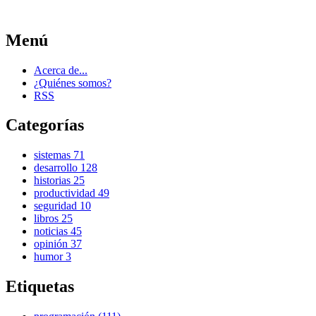
Menú
Acerca de...
¿Quiénes somos?
RSS
Categorías
sistemas
71
desarrollo
128
historias
25
productividad
49
seguridad
10
libros
25
noticias
45
opinión
37
humor
3
Etiquetas