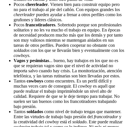
Pocos
cheerleader
. Vienen bien para construir equipo pero
no para el trabajo al pie del cañón. Con equipos grandes los
cheerleader
pueden ayudar a frenar a otros perfiles como los
gruñones y líderes clásicos.
Pocos
francotiradores
. Sobretodo porque son profesionales
solitarios y no les va mucho el trabajo en equipo. En épocas
de necesidad producen mucho más que los demás y por tanto
son muy valiosos mientras se mantengan aislados en sus
tareas de otros perfiles. Pueden cooperar no obstante con
soldados
con los que se llevarán bien y eventualmente con los
cowboys
.
Vagos y pesimistas
... bueno, hay trabajos en los que no es
que se requieran vagos sino que el nivel de actividad no
importa salvo cuando hay crisis. La monitorización, atención
telefónica, y las tareas rutinarias son bien llevadas por estos.
Tantos
cowboys
como encuentres. Es un perfil difícil y
muchas veces caro de conseguir. El
cowboy
es aquél que
puede realizar el trabajo imprimiéndole un nivel alto de
calidad. Requiere de que se le deje tiempo para trabajar. No
suelen ser tan buenos como los francotiradores trabajando
bajo presión.
Tantos
soldados
como nivel de trabajo tengas que mantener.
Entre las virtudes de trabajo bajo presión del
francotirador
y
la creatividad del
cowboy
está el
soldado
. Este puede realizar
cualquier trabajo tal y como se le indique. Ni más ni menos.