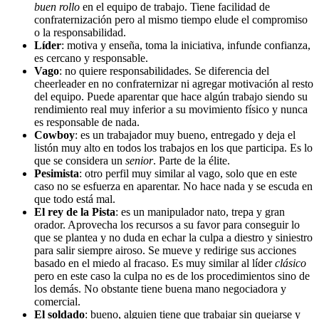
buen rollo
en el equipo de trabajo. Tiene facilidad de
confraternización pero al mismo tiempo elude el compromiso
o la responsabilidad.
Líder
: motiva y enseña, toma la iniciativa, infunde confianza,
es cercano y responsable.
Vago
: no quiere responsabilidades. Se diferencia del
cheerleader en no confraternizar ni agregar motivación al resto
del equipo. Puede aparentar que hace algún trabajo siendo su
rendimiento real muy inferior a su movimiento físico y nunca
es responsable de nada.
Cowboy
: es un trabajador muy bueno, entregado y deja el
listón muy alto en todos los trabajos en los que participa. Es lo
que se considera un
senior
. Parte de la élite.
Pesimista
: otro perfil muy similar al vago, solo que en este
caso no se esfuerza en aparentar. No hace nada y se escuda en
que todo está mal.
El rey de la Pista
: es un manipulador nato, trepa y gran
orador. Aprovecha los recursos a su favor para conseguir lo
que se plantea y no duda en echar la culpa a diestro y siniestro
para salir siempre airoso. Se mueve y redirige sus acciones
basado en el miedo al fracaso. Es muy similar al líder
clásico
pero en este caso la culpa no es de los procedimientos sino de
los demás. No obstante tiene buena mano negociadora y
comercial.
El soldado
: bueno, alguien tiene que trabajar sin quejarse y