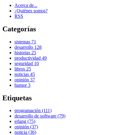
Acerca de...
¿Quiénes somos?
RSS
Categorías
sistemas
71
desarrollo
128
historias
25
productividad
49
seguridad
10
libros
25
noticias
45
opinión
37
humor
3
Etiquetas
programación (111)
desarrollo de software (79)
erlang (75)
opinión (37)
noticia (36)